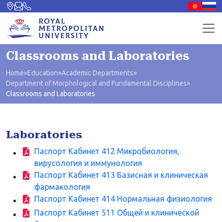
Classrooms and Laboratories
Home
»
Education
»
Academic Departments
»
Department of Morphological and Fundamental Disciplines
»
Classrooms and Laboratories
Laboratories
Паспорт Кабинет 412 Микробиология,
вирусология и иммунология
Паспорт Кабинет 413 Базисная и клиническая
фармакология
Паспорт Кабинет 414 Нормальная физиология
Паспорт Кабинет 511 Общей и клинической