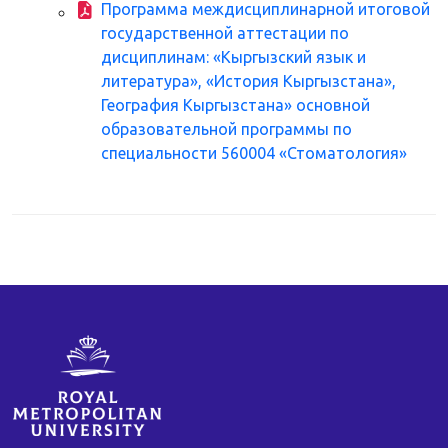
Программа междисциплинарной итоговой
государственной аттестации по
дисциплинам: «Кыргызский язык и
литература», «История Кыргызстана»,
География Кыргызстана» основной
образовательной программы по
специальности 560004 «Стоматология»