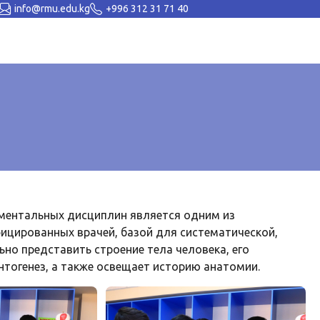
info@rmu.edu.kg
+996 312 31 71 40
ментальных дисциплин является одним из
цированных врачей, базой для систематической,
но представить строение тела человека, его
нтогенез, а также освещает историю анатомии.