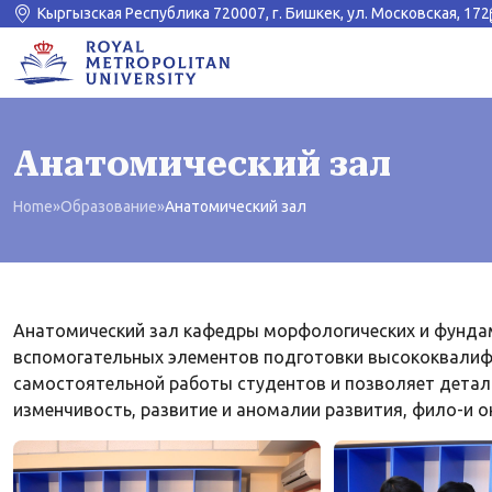
Кыргызская Республика 720007, г. Бишкек, ул. Московская, 172
Анатомический зал
Home
»
Образование
»
Анатомический зал
Анатомический зал кафедры морфологических и фунда
вспомогательных элементов подготовки высококвалифи
самостоятельной работы студентов и позволяет деталь
изменчивость, развитие и аномалии развития, фило-и о