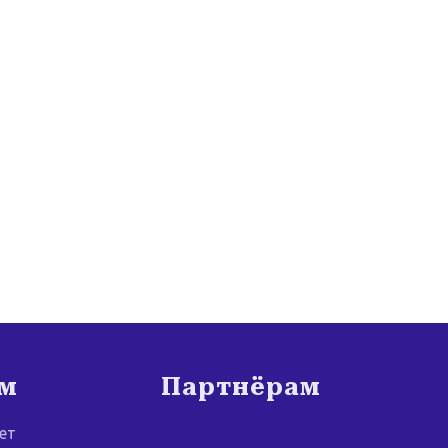
ам
Партнёрам
ет