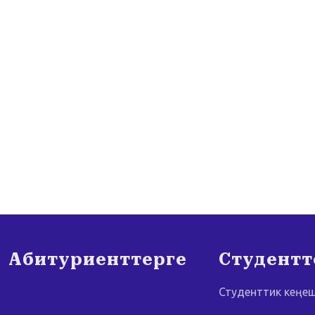
Абитуриенттерге
Студентт
Студенттик кеңе