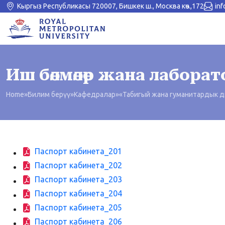
Кыргыз Республикасы 720007, Бишкек ш., Москва көч.,172
in
Иш бөлмөлөр жана лабора
Home
»
Билим берүү
»
Кафедралар
»
«Табигый жана гуманитардык 
Паспорт кабинета_201
Паспорт кабинета_202
Паспорт кабинета_203
Паспорт кабинета_204
Паспорт кабинета_205
Паспорт кабинета_206