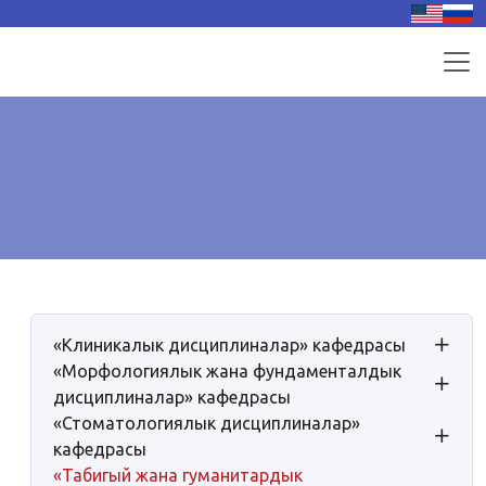
«Клиникалык дисциплиналар» кафедрасы
«Морфологиялык жана фундаменталдык
дисциплиналар» кафедрасы
«Стоматологиялык дисциплиналар»
кафедрасы
«Табигый жана гуманитардык