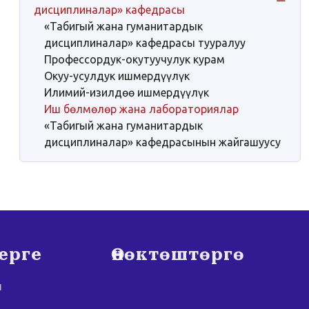
дисциплиналар» кафедрасы
«Табигый жана гуманитардык
дисциплиналар» кафедрасы тууралуу
Профессордук-окутуучулук курам
Окуу-усулдук ишмердүүлүк
Илимий-изилдөө ишмердүүлүк
Иш бөлмөлөр жана лабораториялар
«Табигый жана гуманитардык
дисциплиналар» кафедрасынын жайгашуусу
ерге
Өнөктөштөргө
ш