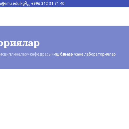
fo@rmu.edu.kg
+996 312 31 71 40
ториялар
дисциплиналар» кафедрасы
»
Иш бөлмөлөр жана лабораториялар