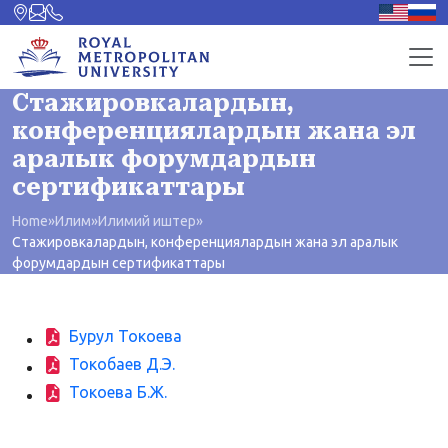
Стажировкалардын,
конференциялардын жана эл
аралык форумдардын
сертификаттары
Home
»
Илим
»
Илимий иштер
»
Стажировкалардын, конференциялардын жана эл аралык
форумдардын сертификаттары
Бурул Токоева
Токобаев Д.Э.
Токоева Б.Ж.