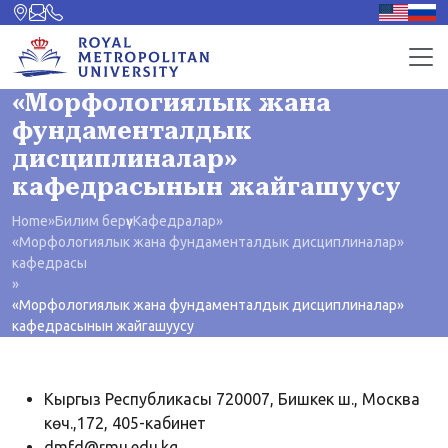
«Морфологиялык жана
фундаменталдык
дисциплиналар»
кафедрасынын жайгашуусу
Home
»
Билим берүү
»
Кафедралар
»
«Морфологиялык жана фундаменталдык дисциплиналар»
кафедрасы
»
«Морфологиялык жана фундаменталдык дисциплиналар»
кафедрасынын жайгашуусу
Кыргыз Республикасы 720007, Бишкек ш., Москва
көч.,172, 405-кабинет
dmfd@rmu.edu.kg