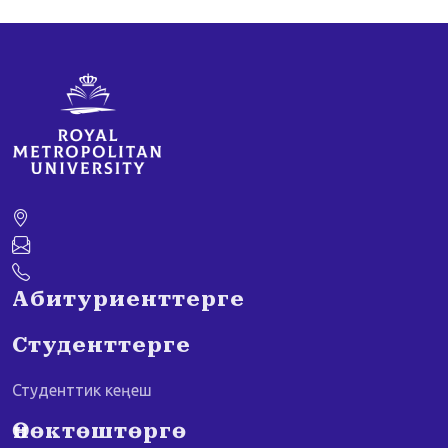
Абитуриенттерге
Студенттерге
Студенттик кеңеш
Өнөктөштөргө