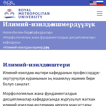
Илимий-изилдөө ишмердүүлүк
Home
»
Билим берүү
»
Кафедралар
»
«Морфологиялык жана фундаменталдык дисциплиналар»
кафедрасы
»
Илимий-изилдөө ишмердүүлүк
Илимий-изилдөө иштери
Илимий-изилдөө иштери кафедранын профессордук-
окутуучулук курамынын эң маанилүү ишинин бири
болуп саналат.
Морфологиялык жана фундаменталдык
дисциплиналар кафедрасында жүргүзүлүп жаткан
илимий-изилдөө иштеринин негизги максаттары: