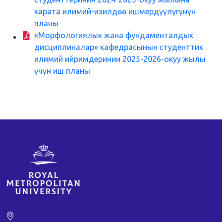
карата илимий-изилдөө ишмердүүлүгүнүн
планы
«Морфологиялык жана фундаменталдык
дисциплиналар» кафедрасынын студенттик
илимий ийримдеринин 2025-2026-окуу жылы
үчүн иш планы