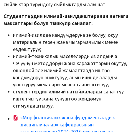
сыйлыктар түрүндөгү сыйлыктарды алышат.
Студенттердин илимий-изилдөө иштеринин негизги
максаттары болуп төмөнкүлөр
саналат:
илимий-изилдөө көндүмдөрүнө ээ болуу, окуу
материалын терең жана чыгармачылык менен
өздөштүрүү;
илимий-техникалык маселелерди өз алдынча
чечүүнүн методдорун жана каражаттарын окутуу,
ошондой эле илимий жамааттарда иштөө
көндүмдөрүн өнүктүрүү, анын ичинде аларды
уюштуруу ыкмалары менен тааныштыруу;
студенттердин илимий натыйжаларды сапаттуу
иштеп чыгуу жана сунуштоо жөндөмүн
стимулдаштыруу.
«Морфологиялык жана фундаменталдык
дисциплиналар» кафедрасынын
студенттеринин 2024-2025-окуу жылына