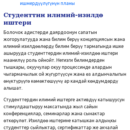
ишмердүүлүгүнүн планы
Студенттин илимий-изилдөө
иштери
Болочок адистерди даярдоонун сапатын
жогорулатууда жана билим берүү концепциясын жана
илимий изилдөөлөрдү билим берүү тармагында ишке
ашырууда студенттердин илимий-изилдөө иштери
маанилүү роль ойнойт. Негизги билимдерден
тышкары, окуучулар окуу процессинде алардын
чыгармачылык ой жүгүртүүсүн жана өз алдынчалыгын
өнүктүрүүгө көмөктөшүүчү ар кандай көндүмдөрдү
алышат.
Студенттердин илимий иштерге активдүү катышуусун
стимулдаштыруу максатында жыл сайын
конференциялар, семинарлар жана сынактар ​​
өткөрүлөт. Изилдөө иштерине катышкан алдыңкы
студенттер сыйлыктар, сертификаттар же акчалай