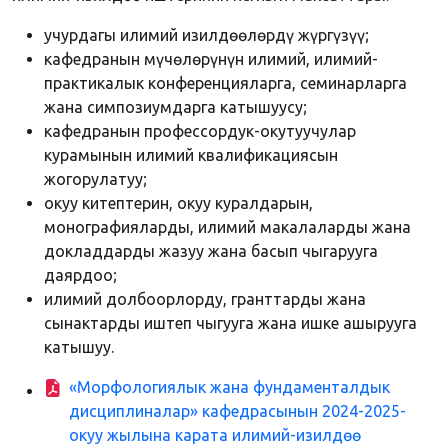
учурдагы илимий изилдөөлөрдү жүргүзүү;
кафедранын мүчөлөрүнүн илимий, илимий-
практикалык конференцияларга, семинарларга
жана симпозиумдарга катышуусу;
кафедранын профессордук-окутуучулар
курамынын илимий квалификациясын
жогорулатуу;
окуу китептерин, окуу куралдарын,
монографияларды, илимий макалаларды жана
докладдарды жазуу жана басып чыгарууга
даярдоо;
илимий долбоорлорду, гранттарды жана
сынактарды иштеп чыгууга жана ишке ашырууга
катышуу.
«Морфологиялык жана фундаменталдык
дисциплиналар» кафедрасынын 2024-2025-
окуу жылына карата илимий-изилдөө